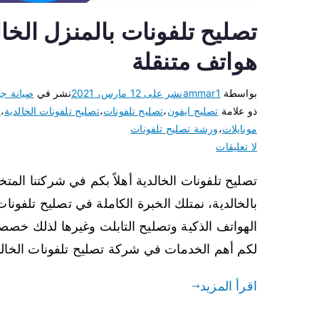
هواتف متنقلة
بواسطة
ammar1
نشر على
12 مارس، 2021
نشر في
صيانة جو
ذو علامة
تصليح ايفون
،
تصليح تلفونات
،
تصليح تلفونات الخالدية
،
ت
موبايلات
،
ورشة تصليح تلفونات
لا تعليقات
تصليح تلفونات الخالدية أهلاً بكم في شركتنا الم
بالخالدية، نمتلك الخبرة الكاملة في تصليح تلفو
الهواتف الذكية وتصليح التابلت وغيرها لذلك خصص
لكم أهم الخدمات في شركة تصليح تلفونات الخالد
اقرأ المزيد